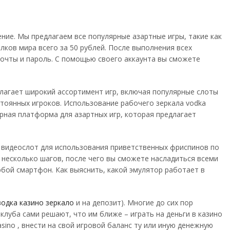
ие. Мы предлагаем все популярные азартные игры, такие как
лков мира всего за 50 рублей. После выполнения всех
почты и пароль. С помощью своего аккаунта вы сможете
лагает широкий ассортимент игр, включая популярные слоты
стоянных игроков. Использование рабочего зеркала vodka
лярная платформа для азартных игр, которая предлагает
 видеослот для использования приветственных фриспинов по
несколько шагов, после чего вы сможете насладиться всеми
бой смартфон. Как выяснить, какой эмулятор работает в
водка казино зеркало
и на депозит). Многие до сих пор
клуба сами решают, что им ближе – играть на деньги в казино
ino , внести на свой игровой баланс ту или иную денежную