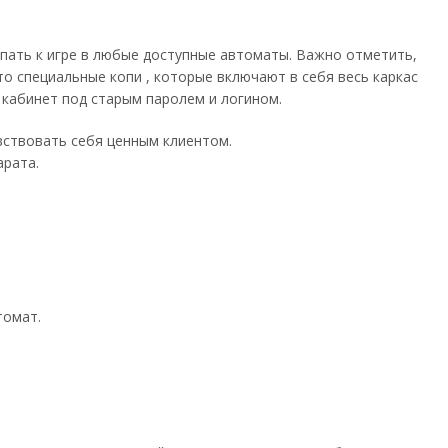
упать к игре в любые доступные автоматы. Важно отметить,
о специальные копи , которые включают в себя весь каркас
й кабинет под старым паролем и логином.
вствовать себя ценным клиентом.
арата.
томат.