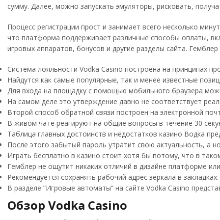
сумму. Далее, можно запускать эмуляторы, рисковать, получа
Процесс регистрации прост и занимает всего несколько минут
что платформа поддерживает различные способы оплаты, вклю
игровых аппаратов, бонусов и другие разделы сайта. Гемблер
Система лояльности Vodka Casino построена на принципах пр
Найдутся как самые популярные, так и менее известные пози
Для входа на площадку с помощью мобильного браузера мож
На самом деле это утверждение давно не соответствует реал
Второй способ обратной связи построен на электронной почт
В живом чате реагируют на общие вопросы в течение 30 секу
Таблица главных достоинств и недостатков казино Водка пре
После этого забытый пароль утратит свою актуальность, а но
Играть бесплатно в казино стоит хотя бы потому, что в тако
Гемблер не ощутит никаких отличий в дизайне платформе или
Рекомендуется сохранять рабочий адрес зеркала в закладках.
В разделе “Игровые автоматы” на сайте Vodka Casino предст
Обзор Vodka Casino