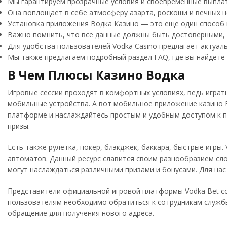
Мы гарантируем прозрачные условия и своевременные выпла
Она воплощает в себе атмосферу азарта, роскоши и вечных н
Установка приложения Водка Казино — это еще один способ 
Важно помнить, что все данные должны быть достоверными, т
Для удобства пользователей Vodka Casino предлагает актуаль
Мы также предлагаем подробный раздел FAQ, где вы найдете
В Чем Плюсы Казино Водка
Игровые сессии проходят в комфортных условиях, ведь играт
мобильные устройства. А вот мобильное приложение казино В
платформе и наслаждайтесь простым и удобным доступом к п
призы.
Есть также рулетка, покер, блэкджек, баккара, быстрые игр
автоматов. Данный ресурс славится своим разнообразием сл
могут наслаждаться различными призами и бонусами. Для нас
Представители официальной игровой платформы Vodka Bet со
пользователям необходимо обратиться к сотрудникам службы 
обращение для получения нового адреса.