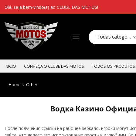
Olá, seja bem-vindo(a) ao CLUBE DAS MOTOS!
INICIO
CONHEÇA O CLUBE DAS MOTOS
TODOS OS PRODUTOS
Home
Other
Водка Казино Официа
После получения ссылки на рабочее зеркало, игроки могут ис
сайта, что делает его использование простым и удобным. Бон