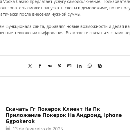
я Vodka Casino предлагает услугу самоисключение. Пользовател
 Пользователь сможет запускать слоты в деморежиме, но не пол
атически после внесения нужной суммы.
ем функционала сайта, добавляя новые возможности и делая в
енные технологии шифрования. Вы можете связаться с нами чер
Скачать Гг Покерок Клиент На Пк
Приложение Покерок На Андроид, Iphone
Ggpokerok
13 de fevereiro de 2025