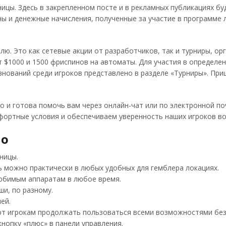
ицы. Здесь в закрепленном посте и в рекламных публикациях бу
ны и денежные начисления, полученные за участие в программе 
ю. Это как сетевые акции от разработчиков, так и турниры, о
 $1000 и 1500 фриспинов на автоматы. Для участия в определе
нований среди игроков представлено в разделе «Турниры». При
 и готова помочь вам через онлайн-чат или по электронной по
фортные условия и обеспечиваем уверенность наших игроков во
no
ницы.
ь можно практически в любых удобных для гемблера локациях.
любимым аппаратам в любое время.
и, по разному.
ей.
яют игрокам продолжать пользоваться всеми возможностями без
кнопку «плюс» в панели управления.