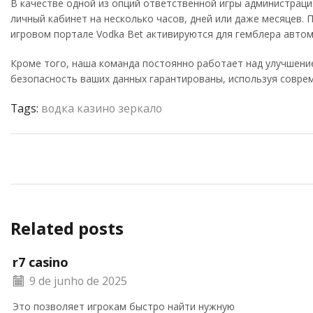
В качестве одной из опций ответственной игры администраци
личный кабинет на несколько часов, дней или даже месяцев.
игровом портале Vodka Bet активируются для гемблера автом
Кроме того, наша команда постоянно работает над улучшени
безопасность ваших данных гарантированы, используя соврем
Tags:
водка казино зеркало
Related posts
r7 casino
9 de junho de 2025
Это позволяет игрокам быстро найти нужную